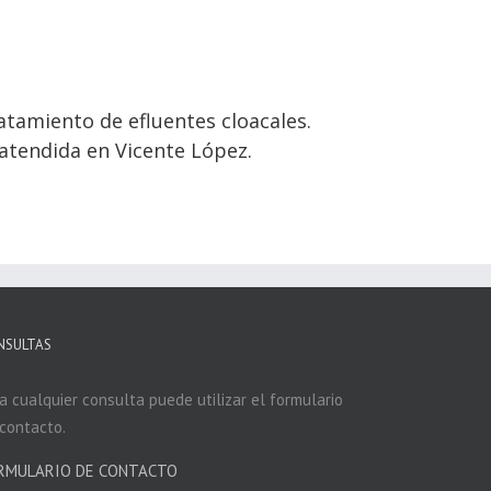
atamiento de efluentes cloacales.
 atendida en Vicente López.
NSULTAS
a cualquier consulta puede utilizar el formulario
contacto.
RMULARIO DE CONTACTO