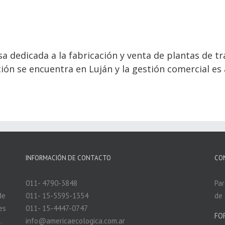
 dedicada a la fabricación y venta de plantas de tr
ión se encuentra en Luján y la gestión comercial es
INFORMACIÓN DE CONTACTO
CO
011- 4790-3848
Par
de
011- 15-5595-1354
de 
es
011- 15-4447-0747
FO
.
info@americaecologica.com.ar